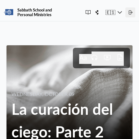
Sabbath School and
🇪🇸
Personal Ministries
WEDNESDAY, OCTOBER 09
La curación del
ciego: Parte 2