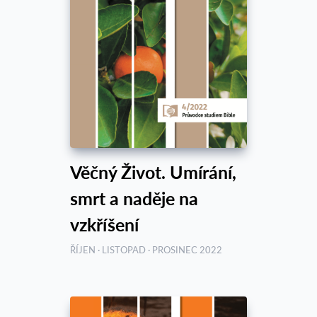
Věčný Život. Umírání,
smrt a naděje na
vzkříšení
ŘÍJEN · LISTOPAD · PROSINEC 2022