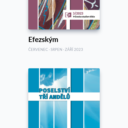
Efezským
ČERVENEC · SRPEN · ZÁŘÍ 2023