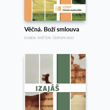
Věčná. Boží smlouva
DUBEN · KVĚTEN · ČERVEN 2021