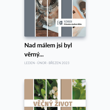
Nad málem jsi byl
věrný...
LEDEN · ÚNOR · BŘEZEN 2023